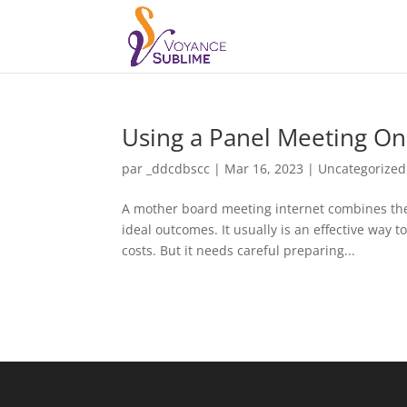
Using a Panel Meeting On-
par
_ddcdbscc
|
Mar 16, 2023
|
Uncategorized
A mother board meeting internet combines the k
ideal outcomes. It usually is an effective way 
costs. But it needs careful preparing...