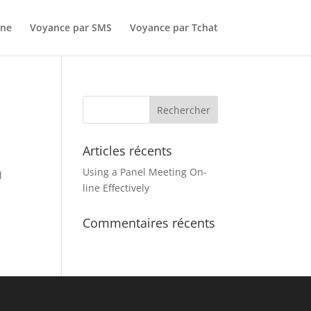
one
Voyance par SMS
Voyance par Tchat
Articles récents
Using a Panel Meeting On-
l
line Effectively
Commentaires récents